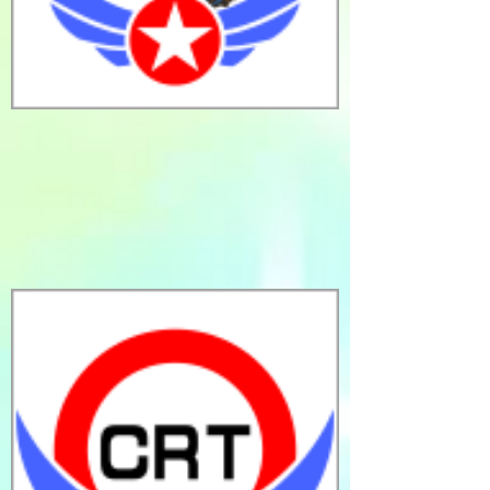
癲癇発作あり（全般強直間代性発
作）
２０２５年ＭＲＩ検査により「特
発性癲癇」と確定診断
水頭症なし
脊髄空洞症なし
キアリ奇形あり
脳の左右の前側、左の側面の3か所に
癲癇特有の脳波が出ている
（その箇所に若干の損傷あり）
後ろ足の神経的反応が若干鈍い