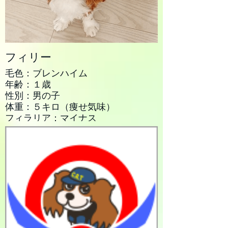
フィリー
毛色：ブレンハイム
年齢：１歳
性別：男の子
体重：５キロ（痩せ気味）
フィラリア：マイナス
駆虫/ノミ・ダニ：済
心臓：特になし
心雑音：特になし
パテラ：なし
混合ワクチン：６種３回済み
狂犬病ワクチン：未接種
マイクロチップ：あり
血液検査：問題なし
去勢手術：済み