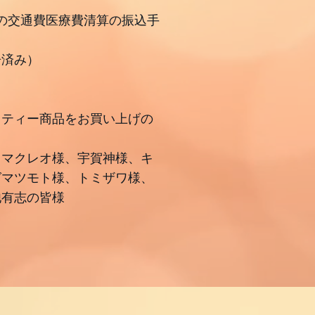
の交通費医療費清算の振込手
告済み）
リティー商品をお買い上げの
リマクレオ様、宇賀神様、キ
グマツモト様、トミザワ様、
他有志の皆様