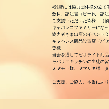
⁂雑費には協力団体様の立て
数料、譲渡書コピー代、譲渡
ご支援いただいた皆様：（物
キャバレスファミリーになっ
協力者さま出店のイベント会
キャバレス商品設置店（パセ
皆様
当会を通してゼオライト商品
ャバリアキッチンの生徒の皆
ミヤモト様、ヤマザキ様、タ
ご支援、ご協力、本当にあ