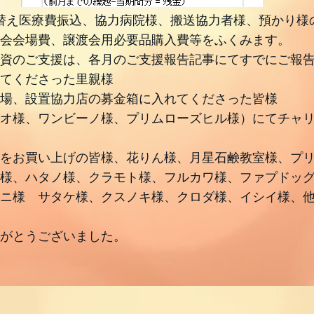
替え医療費振込、協力病院様、搬送協力者様、預かり様
会会場費、譲渡会用必要品購入費等をふくみます。
資のご支援は、各月のご支援報告記事にてすでにご報
てくださった里親様
場、設置協力店の募金箱に入れてくださった皆様
オ様、ワンビーノ様、プリムローズヒル様）にてチャ
をお買い上げの皆様、花りん様、月星石鹸教室様、プ
様、ハタノ様、クラモト様、フルカワ様、ファプドッ
ニ様 サタケ様、クスノキ様、クロダ様、イシイ様、
りがとうございました。