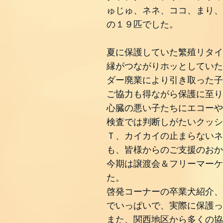
ゅじゅ、ネネ、ココ、まり、
の１９匹でした。
夏に保護していた繁殖リタイ
縁がつながりホッとしていた
ダー廃業により引き取った子
ご協力も得ながら保護に至り
心臓の悪い子たちにエコーや
検査では判断しがたいクッシ
Ｔ、カイカイの止まらないネ
も、皆様からのご支援のおか
今期は譲渡会＆フリーマーケ
た。
啓発コーナーの卒業犬紹介、
でいっぱいで、実際に保護っ
また、関西地区から多くの協