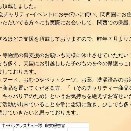
も頂戴しました。
会チャリティ-イベントにお手伝いに伺い、関西圏にお
いただいてる方々にも実際にお会いして、関西での保護
ぎるほどご支援を頂戴しておりますので、昨年７月より
ト等物資の御支援のお願いも同様に休止させていただい
方も多く、天国にお引越しした子のものを今の保護っこ
けしております。
トフード、おむつやペットシーツ、お薬、洗濯済みのお
ー商品を置いてくださる方、「（そのチャリティー商品
、キャバリアのためにというお気持ちを絶えずお寄せい
て活動が出来ていることを常に念頭に置き、少しでも多
続けていきたいと思っております。