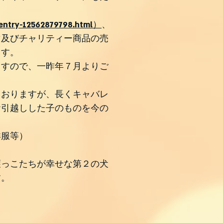
/entry-12562879798.html）
、
マ及びチャリティー商品の売
ます。
ますので、一昨年７月よりご
ておりますが、長くキャバレ
お引越しした子のものを今の
洋服等）
護っこたちが幸せな第２の犬
す。