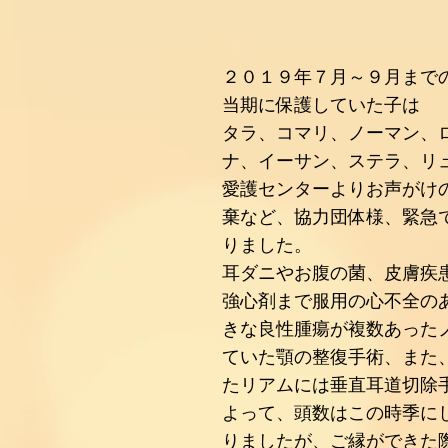
２０１９年７月～９月まで
当期に保護していた子は
タラ、コマリ、ノーマン、
ナ、イーサン、ステラ、リ
愛護センターよりお声がけ
棄など、協力団体様、緊急
りました。
耳ダニやお腹の菌、皮膚疾
強心剤まで服用の心不全の
きな良性腫瘍が複数あった
ていた顎の整復手術、また
たリアムには垂直耳道切除
よって、頭数はこの時季に
りましたが、ご縁ができた