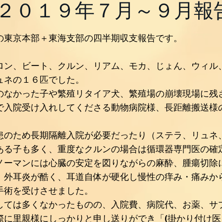
２０１９年７月～９月報
の東京本部＋東海支部の四半期収支報告です。
ロン、ビート、クルン、リアム、モカ、じょん、ウィル
ュネの１６匹でした。
のなかった子や繁殖リタイア犬、繁殖場の崩壊現場に残
で入院受け入れしてくださる動物病院様、長距離搬送様
患のため長期隔離入院が必要だったり（ステラ、リュネ
ある子も多く、重度なクルンの場合は循環器専門医の確
ノーマンには心臓の安定を図りながらの麻酔、腫瘍切除
、外耳炎が酷く、耳道自体が硬化し慢性の痒み・痛みか
手術を受けさせました。
しては多くなかったものの、入院費、病院代、お薬、サ
際に里親様にしっかりと申し送りができ「(掛かり付け医