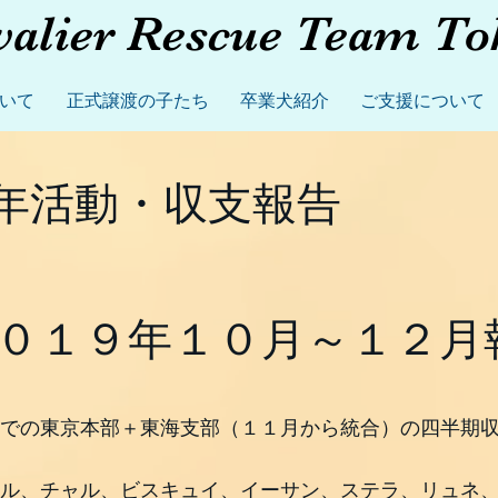
valier Rescue Team To
いて
正式譲渡の子たち
卒業犬紹介
ご支援について
年活動・収支報告
０１９年１０月～１２月
での東京本部＋東海支部（１１月から統合）の四半期
ル、チャル、ビスキュイ、イーサン、ステラ、リュネ